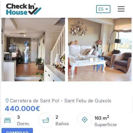
ES
Carretera de Sant Pol - Sant Feliu de Guixols
440.000
€
3
2
2
163
m
Dorm.
Baños
Superficie