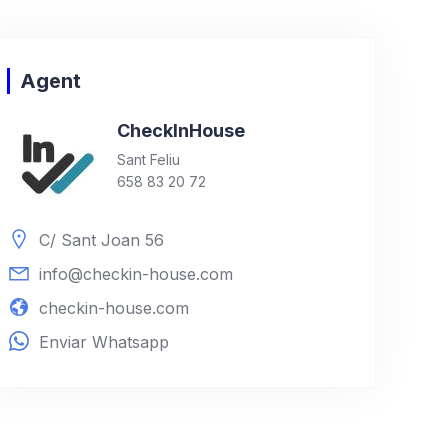
Agent
Check
In
House
Sant Feliu
658 83 20 72
C/ Sant Joan 56
info@checkin-house.com
checkin-house.com
Enviar Whatsapp