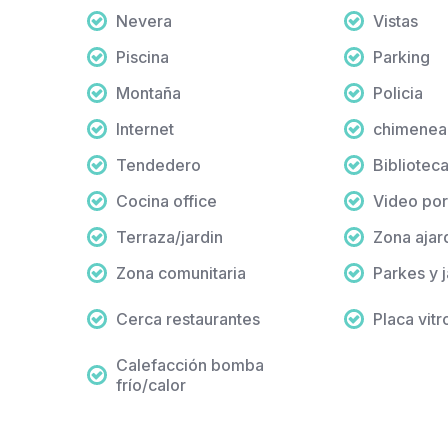
Nevera
Vistas
Piscina
Parking
Montaña
Policia
Internet
chimenea
Tendedero
Bibliotec
Cocina office
Video por
Terraza/jardin
Zona ajar
Zona comunitaria
Parkes y 
Cerca restaurantes
Placa vit
Calefacción bomba
frío/calor