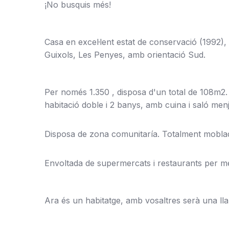
¡No busquis més!
Casa en excel·lent estat de conservació (1992), 
Guixols, Les Penyes, amb orientació Sud.
Per només 1.350 , disposa d'un total de 108m2. 
habitació doble i 2 banys, amb cuina i saló men
Disposa de zona comunitaría. Totalment mobla
Envoltada de supermercats i restaurants per m
Ara és un habitatge, amb vosaltres serà una llar