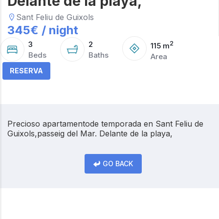
Delante de la playa,
Sant Feliu de Guixols
345
€ /
night
3
2
2
115
m
Beds
Baths
Area
RESERVA
Precioso apartamentode temporada en Sant Feliu de
Guixols,passeig del Mar. Delante de la playa,
GO BACK